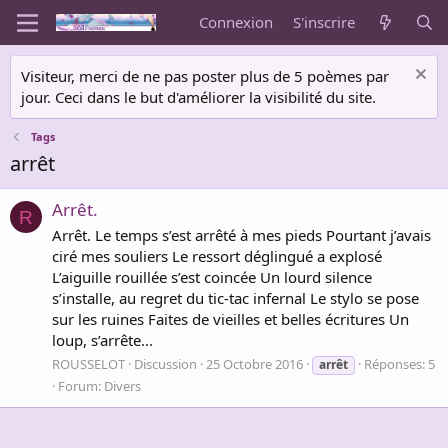
Connexion
S'inscrire
Visiteur, merci de ne pas poster plus de 5 poèmes par
jour. Ceci dans le but d'améliorer la visibilité du site.
Tags
arrêt
Arrêt.
R
Arrêt. Le temps s’est arrêté à mes pieds Pourtant j’avais
ciré mes souliers Le ressort déglingué a explosé
L’aiguille rouillée s’est coincée Un lourd silence
s’installe, au regret du tic-tac infernal Le stylo se pose
sur les ruines Faites de vieilles et belles écritures Un
loup, s’arrête...
ROUSSELOT
Discussion
25 Octobre 2016
Réponses: 5
arrêt
Forum:
Divers