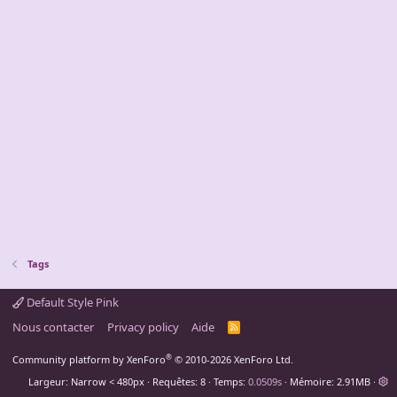
Tags
Default Style Pink
Nous contacter
Privacy policy
Aide
R
S
S
®
Community platform by XenForo
© 2010-2026 XenForo Ltd.
Largeur
Requêtes
8
Temps
0.0509s
Mémoire
2.91MB