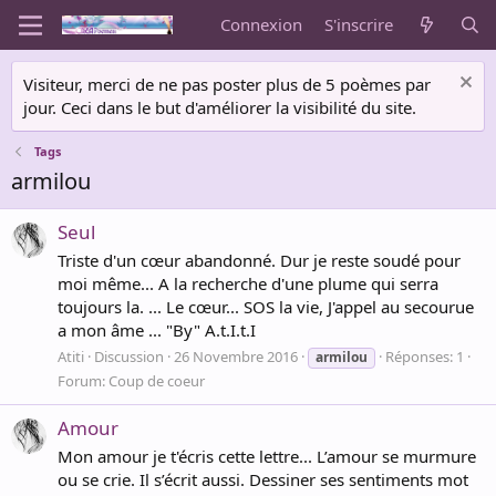
Connexion
S'inscrire
Visiteur, merci de ne pas poster plus de 5 poèmes par
jour. Ceci dans le but d'améliorer la visibilité du site.
Tags
armilou
Seul
Triste d'un cœur abandonné. Dur je reste soudé pour
moi même... A la recherche d'une plume qui serra
toujours la. ... Le cœur... SOS la vie, J'appel au secourue
a mon âme ... "By" A.t.I.t.I
Atiti
Discussion
26 Novembre 2016
Réponses: 1
armilou
Forum:
Coup de coeur
Amour
Mon amour je t'écris cette lettre... L’amour se murmure
ou se crie. Il s’écrit aussi. Dessiner ses sentiments mot