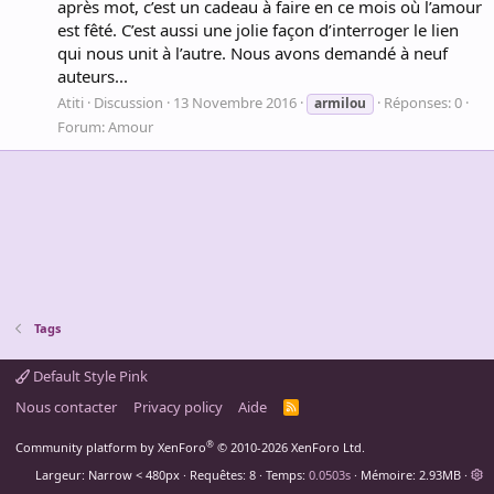
après mot, c’est un cadeau à faire en ce mois où l’amour
est fêté. C’est aussi une jolie façon d’interroger le lien
qui nous unit à l’autre. Nous avons demandé à neuf
auteurs...
Atiti
Discussion
13 Novembre 2016
Réponses: 0
armilou
Forum:
Amour
Tags
Default Style Pink
Nous contacter
Privacy policy
Aide
R
S
S
®
Community platform by XenForo
© 2010-2026 XenForo Ltd.
Largeur
Requêtes
8
Temps
0.0503s
Mémoire
2.93MB