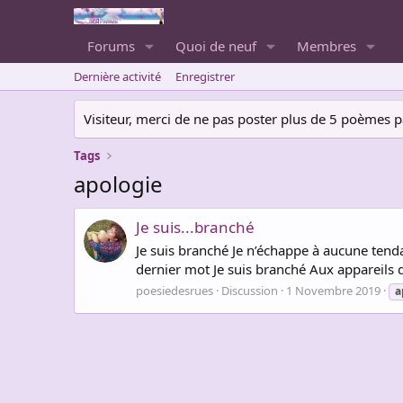
Forums
Quoi de neuf
Membres
Dernière activité
Enregistrer
Visiteur, merci de ne pas poster plus de 5 poèmes par 
Tags
apologie
Je suis...branché
Je suis branché Je n’échappe à aucune tendan
dernier mot Je suis branché Aux appareils q
poesiedesrues
Discussion
1 Novembre 2019
a