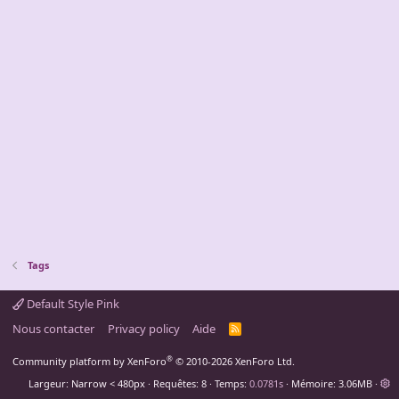
Tags
Default Style Pink
Nous contacter
Privacy policy
Aide
R
S
S
®
Community platform by XenForo
© 2010-2026 XenForo Ltd.
Largeur
Requêtes
8
Temps
0.0781s
Mémoire
3.06MB