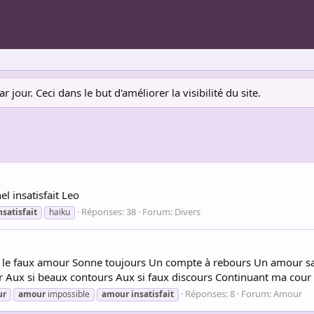
jour. Ceci dans le but d'améliorer la visibilité du site.
l insatisfait Leo
Réponses: 38
Forum:
Divers
nsatisfait
haïku
 le faux amour Sonne toujours Un compte à rebours Un amour san
tour Aux si beaux contours Aux si faux discours Continuant ma cou
Réponses: 8
Forum:
Amour
ur
amour
impossible
amour
insatisfait