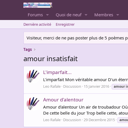
Forums
Quoi de neuf
Membres
Dernière activité
Enregistrer
Visiteur, merci de ne pas poster plus de 5 poèmes par 
Tags
amour insatisfait
L'imparfait...
L'imparfait Mon véritable amour D'un éterne
Leo Rafale
Discussion
15 Janvier 2016
amour
i
Amour d'alentour
Amour d'alentour Un air de troubadour Où
De cette belle du jour Trop belle cette, a
Leo Rafale
Discussion
29 Decembre 2015
amo