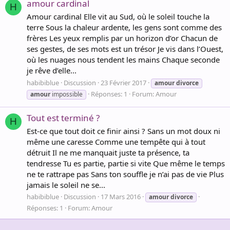
amour cardinal
H
Amour cardinal Elle vit au Sud, où le soleil touche la
terre Sous la chaleur ardente, les gens sont comme des
frères Les yeux remplis par un horizon d’or Chacun de
ses gestes, de ses mots est un trésor Je vis dans l’Ouest,
où les nuages nous tendent les mains Chaque seconde
je rêve d’elle...
habibiblue
Discussion
23 Février 2017
amour
divorce
Réponses: 1
Forum:
Amour
amour
impossible
Tout est terminé ?
H
Est-ce que tout doit ce finir ainsi ? Sans un mot doux ni
même une caresse Comme une tempête qui à tout
détruit Il ne me manquait juste ta présence, ta
tendresse Tu es partie, partie si vite Que même le temps
ne te rattrape pas Sans ton souffle je n’ai pas de vie Plus
jamais le soleil ne se...
habibiblue
Discussion
17 Mars 2016
amour
divorce
Réponses: 1
Forum:
Amour