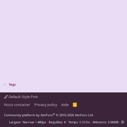
Tags
Default Style Pink
Nous contacter
Privacy policy
Aide
R
S
S
®
Community platform by XenForo
© 2010-2026 XenForo Ltd.
Largeur
Requêtes
8
Temps
0.0630s
Mémoire
3.06MB