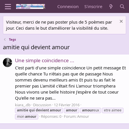
Connexion
S'inscrire
Visiteur, merci de ne pas poster plus de 5 poèmes par
jour. Ceci dans le but d'améliorer la visibilité du site.
Tags
amitie qui devient amour
Une simple coïncidence ...
C'est parti d'une simple coïncidence Un petit message Et
quelle chance Tu n'étais pas que de passage Nous
sommes devenu meilleurs amis Et puis tu as fait le
premier pas L'amitié c'était fini L'amour triomphera
Nous vivons une belle histoire J'espère de tout coeur
Qu'elle ne sera pas...
kiara_.db
Discussion
12 Février 2016
amitie
qui
devient
amour
amour
amour
eux
etre aimee
Réponses: 0
Forum:
Amour
mon
amour