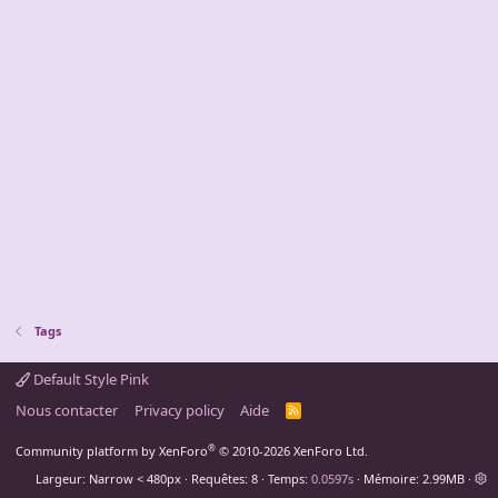
Tags
Default Style Pink
Nous contacter
Privacy policy
Aide
R
S
S
®
Community platform by XenForo
© 2010-2026 XenForo Ltd.
Largeur
Requêtes
8
Temps
0.0597s
Mémoire
2.99MB