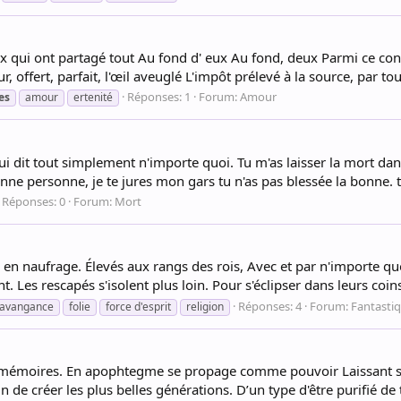
 qui ont partagé tout Au fond d' eux Au fond, deux Parmi ce conce
offert, parfait, l'œil aveuglé L'impôt prélevé à la source, par tou
Réponses: 1
Forum:
Amour
es
amour
ertenité
 qui dit tout simplement n'importe quoi. Tu m'as laisser la mort 
nne personne, je te jures mon gars tu n'as pas blessée la bonne. t
Réponses: 0
Forum:
Mort
n naufrage. Élevés aux rangs des rois, Avec et par n'importe quo
ent. Les rescapés s'isolent plus loin. Pour s'éclipser dans leurs coin
Réponses: 4
Forum:
Fantasti
ravangance
folie
force d'esprit
religion
 mémoires. En apophtegme se propage comme pouvoir Laissant sur 
e créer les plus belles générations. D’un type d'être purifié de to