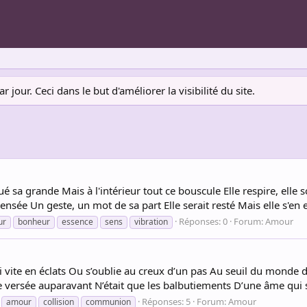
jour. Ceci dans le but d'améliorer la visibilité du site.
oué sa grande Mais à l'intérieur tout ce bouscule Elle respire, elle s
pensée Un geste, un mot de sa part Elle serait resté Mais elle s'en e
Réponses: 0
Forum:
Amour
ur
bonheur
essence
sens
vibration
 si vite en éclats Ou s’oublie au creux d’un pas Au seuil du mon
cre versée auparavant N’était que les balbutiements D’une âme qui
Réponses: 5
Forum:
Amour
amour
collision
communion