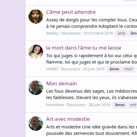
L'âme peut attendre
Assez de doigts pour les compter tous. Ceux
à ne jamais comprendre Adoptant le contour, 
Reality
Discussion
10 Octobre 2018
ame
âm
la mort dans l'âme tu me laisse
Toi qui juges si rapidement à toi oui celui
flamme. toi qui juges et qui te proclame bo
c4r007
Discussion
29 Juin 2016
âmes
mort
Mon demain
Les fous devenus des sages. Les médiocres e
les faiblesses. Devant les yeux, ils s'abaiss
hamdane
Discussion
28 Juin 2016
âmes
ext
Art avec modestie
Arts et modestie Une idée gravée dans les
poussée des semences tout doucement. Afin d