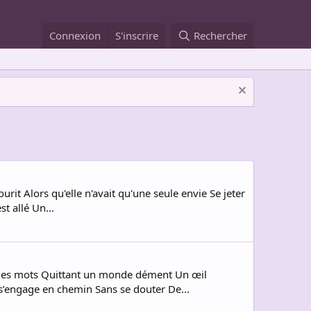
Connexion
S'inscrire
Rechercher
ourit Alors qu'elle n'avait qu'une seule envie Se jeter
st allé Un...
de des mots Quittant un monde dément Un œil
 s’engage en chemin Sans se douter De...