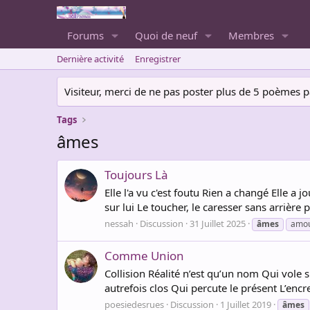
Forums
Quoi de neuf
Membres
Dernière activité
Enregistrer
Visiteur, merci de ne pas poster plus de 5 poèmes par 
Tags
âmes
Toujours Là
Elle l'a vu c'est foutu Rien a changé Elle a j
sur lui Le toucher, le caresser sans arrière 
nessah
Discussion
31 Juillet 2025
âmes
amo
Comme Union
Collision Réalité n’est qu’un nom Qui vole
autrefois clos Qui percute le présent L’en
poesiedesrues
Discussion
1 Juillet 2019
âmes