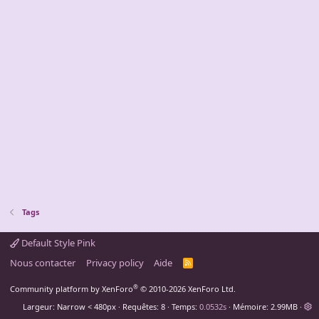
Tags
Default Style Pink
Nous contacter
Privacy policy
Aide
R
S
S
®
Community platform by XenForo
© 2010-2026 XenForo Ltd.
Largeur
Requêtes
8
Temps
0.0532s
Mémoire
2.99MB