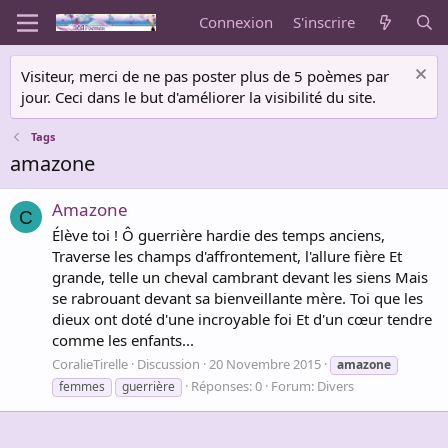
Connexion
S'inscrire
Visiteur, merci de ne pas poster plus de 5 poèmes par
jour. Ceci dans le but d'améliorer la visibilité du site.
Tags
amazone
Amazone
C
Élève toi ! Ô guerrière hardie des temps anciens,
Traverse les champs d'affrontement, l'allure fière Et
grande, telle un cheval cambrant devant les siens Mais
se rabrouant devant sa bienveillante mère. Toi que les
dieux ont doté d'une incroyable foi Et d'un cœur tendre
comme les enfants...
CoralieTirelle
Discussion
20 Novembre 2015
amazone
Réponses: 0
Forum:
Divers
femmes
guerrière