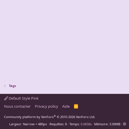
Tags
Default Style Pink
Nous contacter
Privacy policy
Aide
R
S
S
®
Community platform by XenForo
© 2010-2026 XenForo Ltd.
Largeur
Requêtes
8
Temps
0.0658s
Mémoire
3.00MB