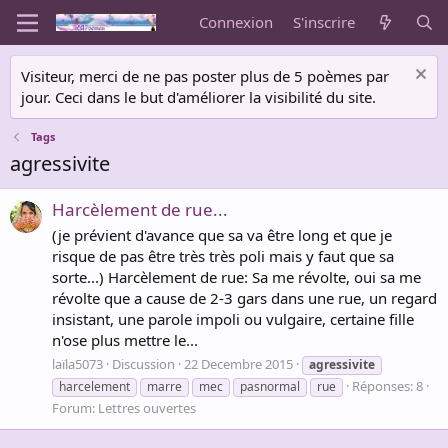
Connexion
S'inscrire
Visiteur, merci de ne pas poster plus de 5 poèmes par
jour. Ceci dans le but d'améliorer la visibilité du site.
Tags
agressivite
Harcèlement de rue...
(je prévient d'avance que sa va être long et que je
risque de pas être très très poli mais y faut que sa
sorte...) Harcèlement de rue: Sa me révolte, oui sa me
révolte que a cause de 2-3 gars dans une rue, un regard
insistant, une parole impoli ou vulgaire, certaine fille
n'ose plus mettre le...
laïla5073
Discussion
22 Decembre 2015
agressivite
Réponses: 8
harcelement
marre
mec
pasnormal
rue
Forum:
Lettres ouvertes