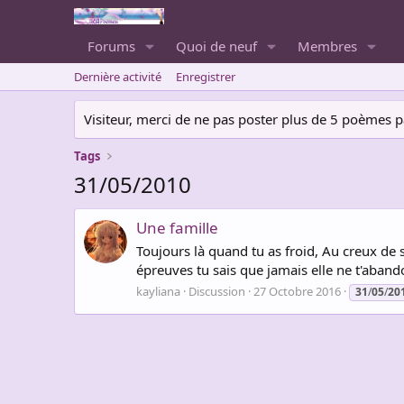
Forums
Quoi de neuf
Membres
Dernière activité
Enregistrer
Visiteur, merci de ne pas poster plus de 5 poèmes par 
Tags
31/05/2010
Une famille
Toujours là quand tu as froid, Au creux de s
épreuves tu sais que jamais elle ne t'abandon
kayliana
Discussion
27 Octobre 2016
31
/
05
/
20