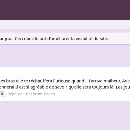
jour. Ceci dans le but d'améliorer la visibilité du site.
es bras elle te réchauffera Furieuse quand il t'arrive malheur, Av
nera! Il est si agréable de savoir qu'elle sera toujours là! Les jours
Réponses: 0
Forum:
Divers
10