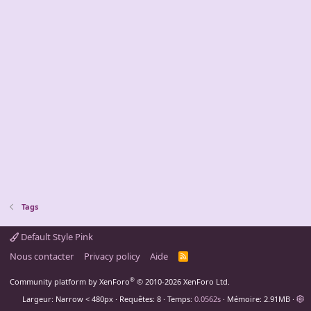
Tags
Default Style Pink
Nous contacter
Privacy policy
Aide
R
S
S
®
Community platform by XenForo
© 2010-2026 XenForo Ltd.
Largeur
Requêtes
8
Temps
0.0562s
Mémoire
2.91MB