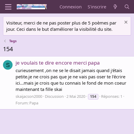
Connexion
S'inscrire
Visiteur, merci de ne pas poster plus de 5 poèmes par
jour. Ceci dans le but d'améliorer la visibilité du site.
Tags
154
je voulais te dire encore merci papa
S
curieusement ,on ne se le disait jamais quand j'étais
petite.je ne crois pas que je ne vais pas oser te l'écrire
ici...mais je crois que tu connais le fond de mon coeur
maintenant ta fille skai
skaijacson2000
Discussion
2 Mai 2020
Réponses: 1
154
Forum:
Papa