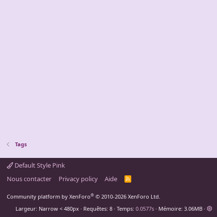
Tags
Default Style Pink
Nous contacter
Privacy policy
Aide
R
S
S
®
Community platform by XenForo
© 2010-2026 XenForo Ltd.
Largeur
Requêtes
8
Temps
0.0577s
Mémoire
3.06MB