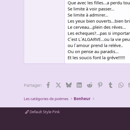
Que avec les filles...a perdu tou
Se limite à voir passer...
Se limite à admirer...
Les yeux bien ouverts...bien bril
Le cerveau...plein des réves...
Les echeques?...pas si importan
C`est L`ALGARVE...ou la vie peut é
ou l`amour prend la reléve..
Ou on pense au paradis...
Et les soucis font la gréve!!!!!!
Facebook
X
Bluesky
LinkedIn
Reddit
Pinterest
Tumblr
Wh
Partager:
Les catégories de poèmes
Bonheur
Default Style Pink