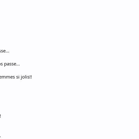
se...
s passe...
femmes si jolis!!
!
.