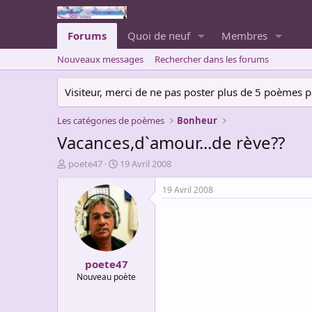
Forums
Quoi de neuf
Membres
Nouveaux messages
Rechercher dans les forums
Visiteur, merci de ne pas poster plus de 5 poèmes par 
Les catégories de poèmes
Bonheur
Vacances,d`amour...de rève??
A
D
poete47
19 Avril 2008
u
a
t
t
19 Avril 2008
e
e
u
d
r
e
d
d
e
é
poete47
l
b
a
u
Nouveau poète
d
t
i