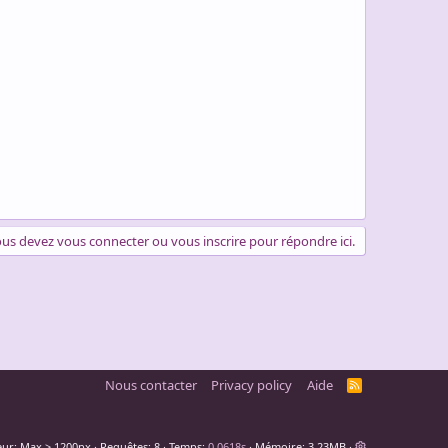
us devez vous connecter ou vous inscrire pour répondre ici.
Nous contacter
Privacy policy
Aide
R
S
S
eur
Requêtes
8
Temps
0.0618s
Mémoire
3.23MB