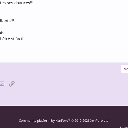
tes ses chances!!!
lants!!!
ts...
trè si facil...
Vo
atsApp
Email
Lien
®
Community platform by XenForo
© 2010-2026 XenForo Ltd.
Larg