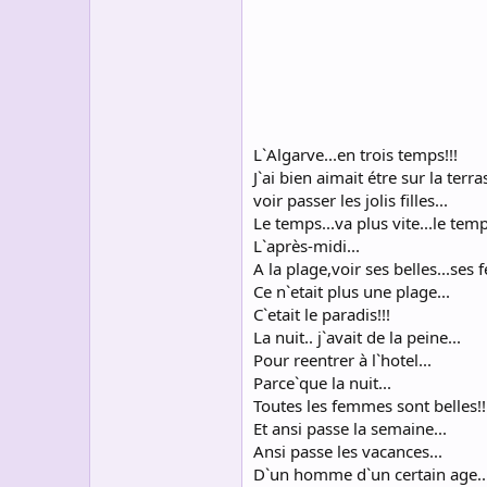
s
c
u
s
s
i
o
n
L`Algarve...en trois temps!!!
J`ai bien aimait étre sur la terras
voir passer les jolis filles...
Le temps...va plus vite...le temp
L`après-midi...
A la plage,voir ses belles...ses 
Ce n`etait plus une plage...
C`etait le paradis!!!
La nuit.. j`avait de la peine...
Pour reentrer à l`hotel...
Parce`que la nuit...
Toutes les femmes sont belles!!
Et ansi passe la semaine...
Ansi passe les vacances...
D`un homme d`un certain age..