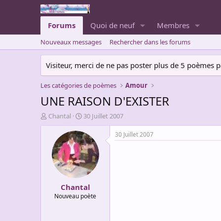
Forums
Quoi de neuf
Membres
Nouveaux messages
Rechercher dans les forums
Visiteur, merci de ne pas poster plus de 5 poèmes par 
Les catégories de poèmes
Amour
UNE RAISON D'EXISTER
A
D
Chantal
30 Juillet 2007
u
a
t
t
30 Juillet 2007
e
e
u
d
r
e
d
d
e
é
Chantal
l
b
a
u
Nouveau poète
d
t
i