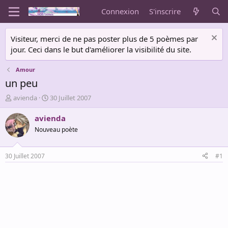
Connexion
S'inscrire
Visiteur, merci de ne pas poster plus de 5 poèmes par
jour. Ceci dans le but d'améliorer la visibilité du site.
Amour
un peu
A
D
avienda
30 Juillet 2007
u
a
t
t
avienda
e
e
Nouveau poète
u
d
r
e
d
d
30 Juillet 2007
#1
e
é
l
b
a
u
d
t
i
s
c
u