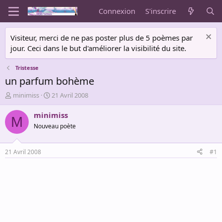
Connexion
S'inscrire
Visiteur, merci de ne pas poster plus de 5 poèmes par
jour. Ceci dans le but d'améliorer la visibilité du site.
Tristesse
un parfum bohème
A
D
minimiss
21 Avril 2008
u
a
t
t
minimiss
M
e
e
Nouveau poète
u
d
r
e
d
d
21 Avril 2008
#1
e
é
l
b
a
u
d
t
i
s
c
u