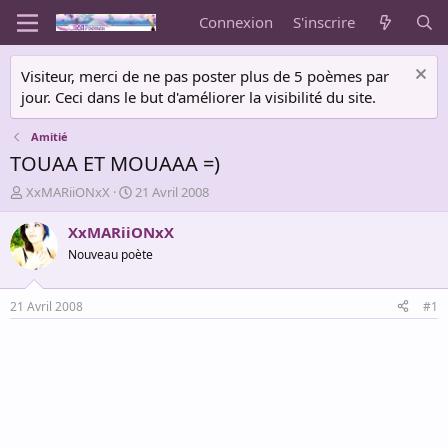
Connexion
S'inscrire
Visiteur, merci de ne pas poster plus de 5 poèmes par
jour. Ceci dans le but d'améliorer la visibilité du site.
Amitié
TOUAA ET MOUAAA =)
A
D
XxMARiiONxX
21 Avril 2008
u
a
t
t
XxMARiiONxX
e
e
Nouveau poète
u
d
r
e
d
d
21 Avril 2008
#1
e
é
l
b
a
u
d
t
i
s
c
u