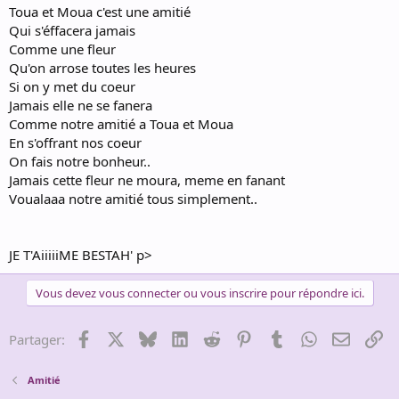
Toua et Moua c'est une amitié
Qui s'éffacera jamais
Comme une fleur
Qu'on arrose toutes les heures
Si on y met du coeur
Jamais elle ne se fanera
Comme notre amitié a Toua et Moua
En s'offrant nos coeur
On fais notre bonheur..
Jamais cette fleur ne moura, meme en fanant
Voualaaa notre amitié tous simplement..
JE T'AiiiiiME BESTAH' p>
Vous devez vous connecter ou vous inscrire pour répondre ici.
Facebook
X
Bluesky
LinkedIn
Reddit
Pinterest
Tumblr
WhatsApp
Email
Li
Partager:
Amitié