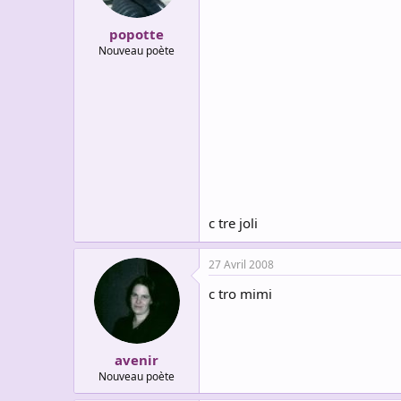
popotte
Nouveau poète
c tre joli
27 Avril 2008
c tro mimi
avenir
Nouveau poète