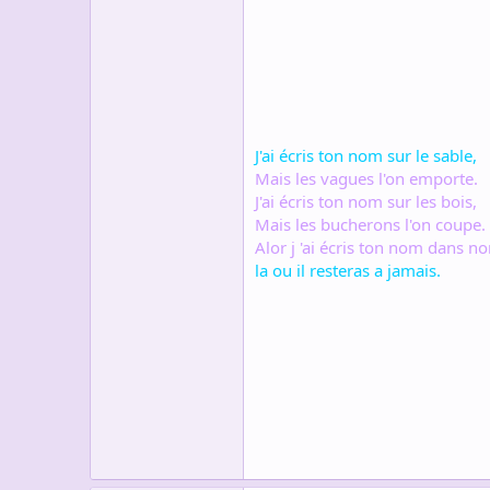
s
c
u
s
s
i
o
n
J'ai écris ton nom sur le sable,
Mais les vagues l'on emporte.
J'ai écris ton nom sur les bois,
Mais les bucherons l'on coupe.
Alor j 'ai écris ton nom dans n
la ou il resteras a jamais.