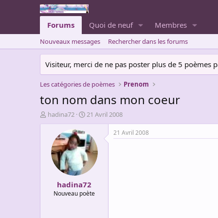
Forums
Quoi de neuf
Membres
Nouveaux messages
Rechercher dans les forums
Visiteur, merci de ne pas poster plus de 5 poèmes par 
Les catégories de poèmes
Prenom
ton nom dans mon coeur
A
D
hadina72
21 Avril 2008
u
a
t
t
21 Avril 2008
e
e
u
d
r
e
d
d
e
é
hadina72
l
b
a
u
Nouveau poète
d
t
i