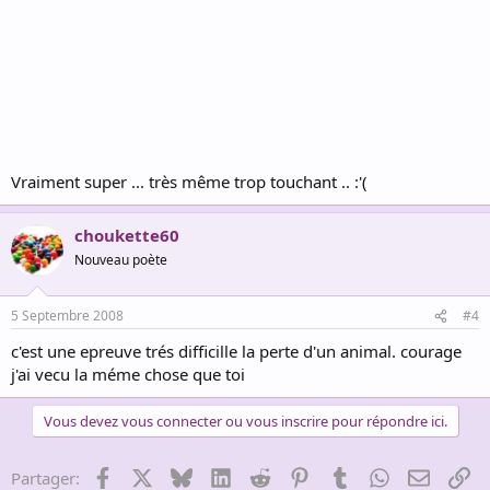
Vraiment super ... très même trop touchant .. :'(
choukette60
Nouveau poète
5 Septembre 2008
#4
c'est une epreuve trés difficille la perte d'un animal. courage
j'ai vecu la méme chose que toi
Vous devez vous connecter ou vous inscrire pour répondre ici.
Facebook
X
Bluesky
LinkedIn
Reddit
Pinterest
Tumblr
WhatsApp
Email
Li
Partager: