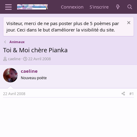
Connexion
S'inscrire
Visiteur, merci de ne pas poster plus de 5 poèmes par
jour. Ceci dans le but d'améliorer la visibilité du site.
Animaux
Toi & Moi chère Pianka
A
D
caeline
22 Avril 2008
u
a
t
t
caeline
e
e
Nouveau poète
u
d
r
e
d
d
22 Avril 2008
#1
e
é
l
b
a
u
d
t
i
s
c
u