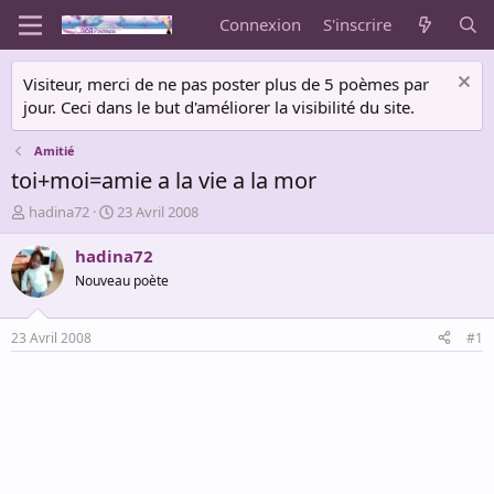
Connexion
S'inscrire
Visiteur, merci de ne pas poster plus de 5 poèmes par
jour. Ceci dans le but d'améliorer la visibilité du site.
Amitié
toi+moi=amie a la vie a la mor
A
D
hadina72
23 Avril 2008
u
a
t
t
hadina72
e
e
Nouveau poète
u
d
r
e
d
d
23 Avril 2008
#1
e
é
l
b
a
u
d
t
i
s
c
u