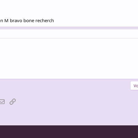
kon M bravo bone recherch
Vo
atsApp
Email
Lien