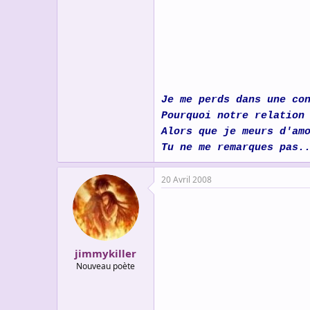
s
c
u
s
s
i
o
n
Je me perds dans une co
Pourquoi notre relation
Alors que je meurs d'am
Tu ne me remarques pas.
20 Avril 2008
jimmykiller
Nouveau poète