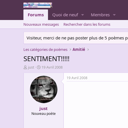
Forums
Quoi de neuf
Membres
Nouveaux messages
Rechercher dans les forums
Visiteur, merci de ne pas poster plus de 5 poèmes par 
Les catégories de poèmes
Amitié
SENTIMENT!!!!!
A
D
just
19 Avril 2008
u
a
t
t
19 Avril 2008
e
e
u
d
r
e
d
d
e
é
just
l
b
a
u
Nouveau poète
d
t
i