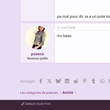
pa mal pour dir sa a un pote 
21 Avril 2008
tro beau
poeete
Nouveau poète
Facebook
X
Bluesky
LinkedIn
Reddit
Pinterest
Tumblr
Wh
Partager:
Les catégories de poèmes
Amitié
Default Style Pink