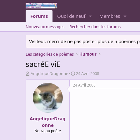
Forums
Quoi de neuf
Membres
Nouveaux messages
Rechercher dans les forums
Visiteur, merci de ne pas poster plus de 5 poèmes par 
Les catégories de poèmes
Humour
sacréE viE
A
D
AngeliqueDragonne
24 Avril 2008
u
a
t
t
24 Avril 2008
e
e
u
d
r
e
d
d
e
é
AngeliqueDrag
l
b
a
u
onne
d
t
Nouveau poète
i