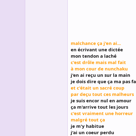
s
c
u
s
s
i
o
n
malchance ça j'en ai...
en écrivant une dictée
mon tendon a laché
c'est drôle mais mal fait
à mon cour de nunchaku
j'en ai reçu un sur la main
je dois dire que ça ma pas fa
et c'était un sacré coup
par deçu tout ces malheurs
je suis encor nul en amour
ça m'arrive tout les jours
c'est vraiment une horreur
malgré tout ça
je m'y habitue
j'ai un coeur perdu