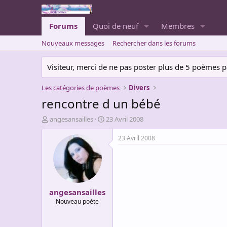
Forums
Quoi de neuf
Membres
Nouveaux messages
Rechercher dans les forums
Visiteur, merci de ne pas poster plus de 5 poèmes par 
Les catégories de poèmes
Divers
rencontre d un bébé
A
D
angesansailles
23 Avril 2008
u
a
t
t
23 Avril 2008
e
e
u
d
r
e
d
d
e
é
angesansailles
l
b
a
u
Nouveau poète
d
t
i