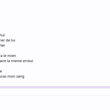
hui
her de lui
rter
ra le mien
faire la meme erreur
re
auras mon sang