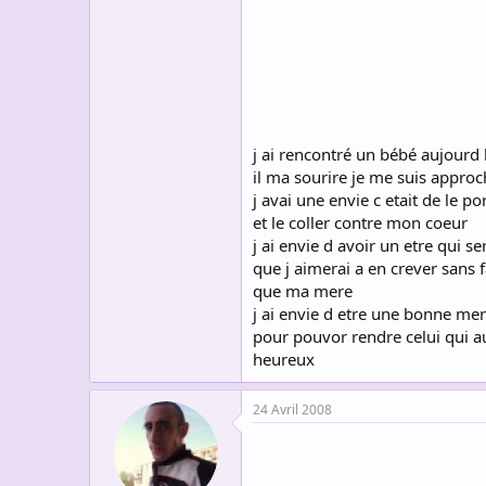
s
c
u
s
s
i
o
n
j ai rencontré un bébé aujourd 
il ma sourire je me suis approc
j avai une envie c etait de le po
et le coller contre mon coeur
j ai envie d avoir un etre qui se
que j aimerai a en crever sans 
que ma mere
j ai envie d etre une bonne me
pour pouvor rendre celui qui 
heureux
24 Avril 2008