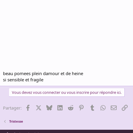
beau pomees plein damour et de heine
si sensible et fragile
Vous devez vous connecter ou vous inscrire pour répondre ici.
Facebook
X
Bluesky
LinkedIn
Reddit
Pinterest
Tumblr
WhatsApp
Email
Li
Partager:
Tristesse