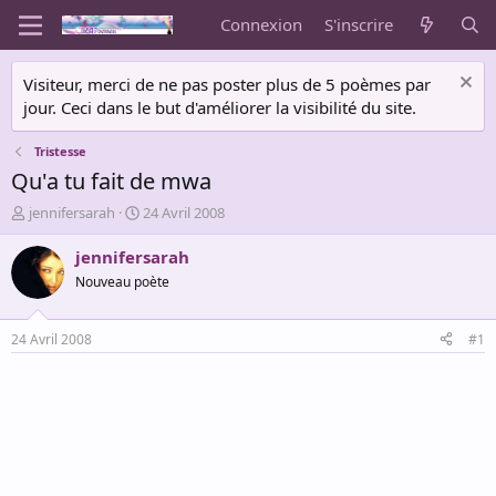
Connexion
S'inscrire
Visiteur, merci de ne pas poster plus de 5 poèmes par
jour. Ceci dans le but d'améliorer la visibilité du site.
Tristesse
Qu'a tu fait de mwa
A
D
jennifersarah
24 Avril 2008
u
a
t
t
jennifersarah
e
e
Nouveau poète
u
d
r
e
d
d
24 Avril 2008
#1
e
é
l
b
a
u
d
t
i
s
c
u