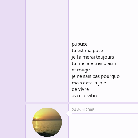
s
c
u
s
s
i
o
n
pupuce
tu est ma puce
je t'aimerai toujours
tu me faie tres plaisir
et rougir
je ne sais pas pourquoi
mais c'est la joie
de vivre
avec le vibre
24 Avril 2008