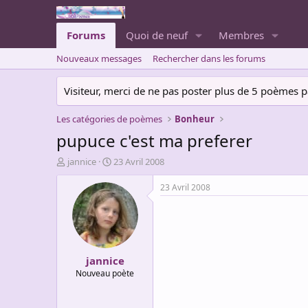
Forums
Quoi de neuf
Membres
Nouveaux messages
Rechercher dans les forums
Visiteur, merci de ne pas poster plus de 5 poèmes par 
Les catégories de poèmes
Bonheur
pupuce c'est ma preferer
A
D
jannice
23 Avril 2008
u
a
t
t
23 Avril 2008
e
e
u
d
r
e
d
d
e
é
jannice
l
b
a
u
Nouveau poète
d
t
i