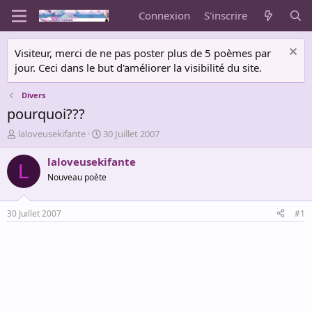
Connexion
S'inscrire
Visiteur, merci de ne pas poster plus de 5 poèmes par
jour. Ceci dans le but d'améliorer la visibilité du site.
Divers
pourquoi???
A
D
laloveusekifante
30 Juillet 2007
u
a
t
t
laloveusekifante
L
e
e
Nouveau poète
u
d
r
e
d
d
30 Juillet 2007
#1
e
é
l
b
a
u
d
t
i
s
c
u