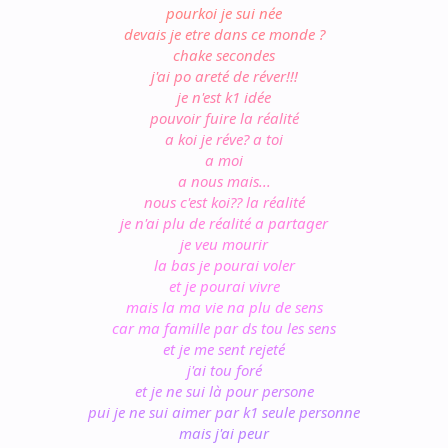
pou
rk
oi
je
su
i
né
e
d
ev
ais
j
e
etr
e
dan
s
ce
mo
nd
e ?
c
ha
ke
se
con
de
s
j'
ai
po
a
re
té
de
ré
ve
r!
!!
j
e n
'e
st
k1
i
dée
po
uvo
ir
fu
ir
e
la
ré
ali
té
a
ko
i
je
ré
ve
? a
t
oi
a
mo
i
a
n
ous
m
ai
s..
.
nou
s
c'
est
k
oi?
?
la
ré
al
ité
j
e
n'a
i
plu
d
e
réa
li
té
a
pa
rta
ge
r
j
e
ve
u m
ou
rir
l
a
bas
j
e p
ou
ra
i v
ol
er
et
j
e p
ou
rai
v
iv
re
ma
is
la
m
a
vi
e
na
pl
u
de
se
ns
ca
r
ma
fa
mil
le
p
ar
ds
to
u
le
s s
en
s
e
t
je
me
s
ent
r
ej
eté
j
'a
i t
ou
fo
ré
e
t j
e
ne
su
i
là
po
ur
pe
rs
one
p
ui
je
n
e s
ui
ai
me
r
par
k
1 s
eu
le
pe
rs
on
ne
ma
is
j'
ai
pe
ur