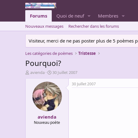
Forums
Quoi de neuf
Membres
Nouveaux messages
Rechercher dans les forums
Visiteur, merci de ne pas poster plus de 5 poèmes par 
Les catégories de poèmes
Tristesse
Pourquoi?
A
D
avienda
30 Juillet 2007
u
a
t
t
30 Juillet 2007
e
e
u
d
r
e
d
d
e
é
avienda
l
b
a
u
Nouveau poète
d
t
i