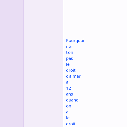
s
c
u
s
s
i
o
n
Pourquoi
n'a
t'on
pas
le
droit
d'aimer
a
12
ans
quand
on
a
le
droit