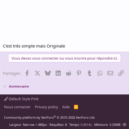
C'est très simple mais Originale
Vous devez vous connecter ou vous inscrire pour répondre ici.
Facebook
X
Bluesky
LinkedIn
Reddit
Pinterest
Tumblr
WhatsApp
Email
Li
Partager:
Anniversaire
Default Style Pink
Nous contacter
Privacy policy
Aide
R
S
S
®
Community platform by XenForo
© 2010-2026 XenForo Ltd.
Largeur
Requêtes
8
Temps
0.0614s
Mémoire
3.25MB