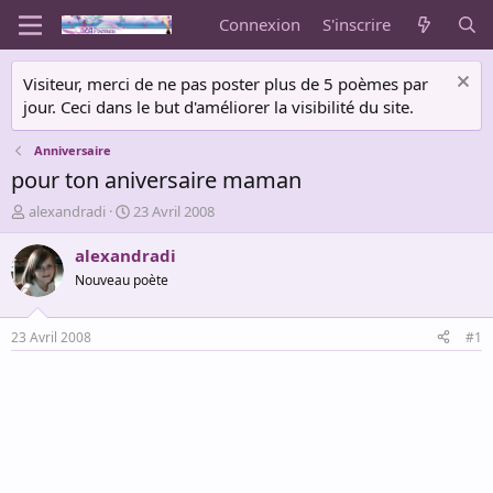
Connexion
S'inscrire
Visiteur, merci de ne pas poster plus de 5 poèmes par
jour. Ceci dans le but d'améliorer la visibilité du site.
Anniversaire
pour ton aniversaire maman
A
D
alexandradi
23 Avril 2008
u
a
t
t
alexandradi
e
e
Nouveau poète
u
d
r
e
d
d
23 Avril 2008
#1
e
é
l
b
a
u
d
t
i
s
c
u