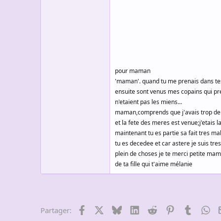
s
c
u
s
s
i
o
n
pour maman
'maman'. quand tu me prenais dans tes 
ensuite sont venus mes copains qui pre
n'etaient pas les miens...
maman,comprends que j'avais trop de pr
et la fete des meres est venue;j'etais l
maintenant tu es partie sa fait tres ma
tu es decedee et car astere je suis tre
plein de choses je te merci petite ma
de ta fille qui t'aime mélanie
Facebook
X
Bluesky
LinkedIn
Reddit
Pinterest
Tumblr
Wh
Partager: