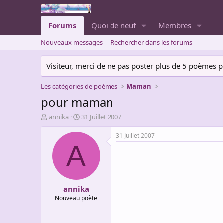
Forums
Quoi de neuf
Membres
Nouveaux messages
Rechercher dans les forums
Visiteur, merci de ne pas poster plus de 5 poèmes par 
Les catégories de poèmes
Maman
pour maman
A
D
annika
31 Juillet 2007
u
a
t
t
31 Juillet 2007
e
e
A
u
d
r
e
d
d
e
é
annika
l
b
a
u
Nouveau poète
d
t
i