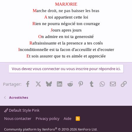
MARJORIE
M
arche droit, ne pas baisser les bras
A
toi appartient cette loi
R
ien ne pourra négocié ton courrage
J
ours apres jours
O
n admire en toi ta generosité
R
afraississante et la presence a tes cotés
I
nconditionnelle est ta facon d'acceuillir et d'ecouter
E
t sois assurer que tu es aimée et appreciée
Vous devez vous connecter ou vous inscrire pour répondre ici.
Facebook
X
Bluesky
LinkedIn
Reddit
Pinterest
Tumblr
WhatsApp
Email
Li
Partager:
Acrostiches
Default Style Pink
Nous contacter
Privacy policy
Aide
R
S
S
®
Community platform by XenForo
© 2010-2026 XenForo Ltd.