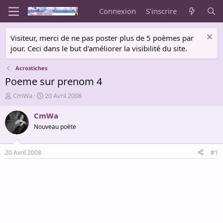
Connexion
S'inscrire
Visiteur, merci de ne pas poster plus de 5 poèmes par
jour. Ceci dans le but d'améliorer la visibilité du site.
Acrostiches
Poeme sur prenom 4
A
D
CmWa
20 Avril 2008
u
a
t
t
CmWa
e
e
Nouveau poète
u
d
r
e
d
d
20 Avril 2008
#1
e
é
l
b
a
u
d
t
i
s
c
u