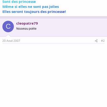
S
o
n
t
d
e
s
p
r
i
n
c
e
s
s
e
M
ê
m
e
s
i
e
l
l
e
s
n
e
s
o
n
t
p
a
s
j
o
l
i
e
s
E
l
l
e
s
s
e
r
o
n
t
t
o
u
j
o
u
r
s
d
e
s
p
r
i
n
c
e
s
s
e
!
cleopatre79
C
Nouveau poète
20 Aout 2007
#2