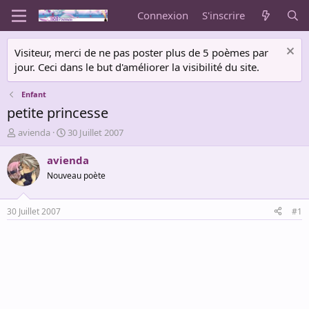
Connexion
S'inscrire
Visiteur, merci de ne pas poster plus de 5 poèmes par
jour. Ceci dans le but d'améliorer la visibilité du site.
Enfant
petite princesse
A
D
avienda
30 Juillet 2007
u
a
t
t
avienda
e
e
Nouveau poète
u
d
r
e
d
d
30 Juillet 2007
#1
e
é
l
b
a
u
d
t
i
s
c
u