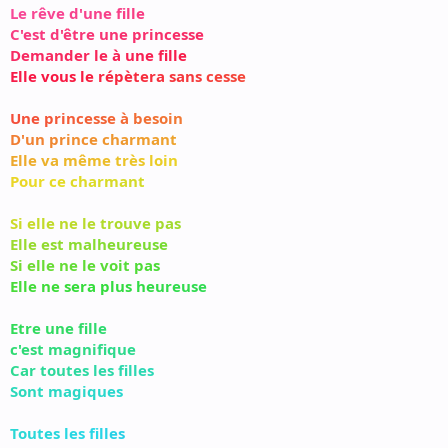
L
e
r
ê
v
e
d
'
u
n
e
f
l
l
e
C
'
e
s
t
d
'
ê
t
r
e
u
n
e
p
r
i
n
c
e
s
s
e
D
e
m
a
n
d
e
r
l
e
à
u
n
e
f
l
l
e
E
l
l
e
v
ou
s
l
e
r
é
p
è
t
e
r
a
s
a
n
s
c
e
s
s
e
U
n
e
p
r
i
n
c
e
s
s
e
à
b
e
s
o
i
n
D
'
u
n
p
r
i
n
c
e
c
h
a
r
m
a
n
t
E
l
l
e
v
a
m
ê
m
e
t
r
è
s
l
o
i
n
P
o
ur
c
e
c
h
a
r
m
a
n
t
S
i
e
l
l
e
n
e
l
e
t
r
o
u
v
e
p
a
s
E
l
l
e
e
s
t
m
a
l
h
e
u
r
e
u
s
e
S
i
e
l
l
e
n
e
l
e
v
o
i
t
p
a
s
E
l
l
e
n
e
s
e
r
a
p
l
u
s
h
e
u
r
e
u
s
e
E
t
r
e
u
n
e
f
l
l
e
c
'
e
s
t
m
a
g
n
i
f
q
u
e
C
a
r
t
o
u
t
e
s
l
e
s
f
l
l
e
s
S
o
n
t
m
a
g
i
q
u
e
s
T
o
u
t
e
s
l
e
s
f
l
l
e
s