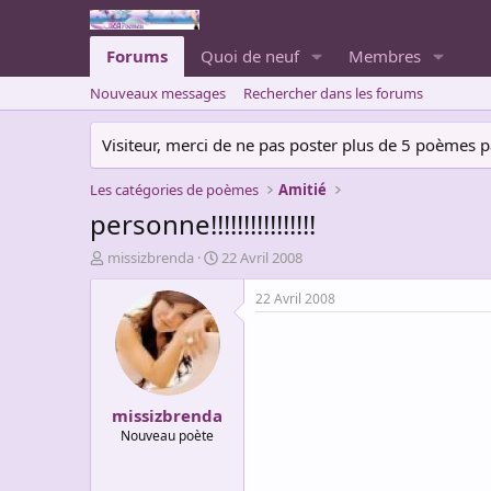
Forums
Quoi de neuf
Membres
Nouveaux messages
Rechercher dans les forums
Visiteur, merci de ne pas poster plus de 5 poèmes par 
Les catégories de poèmes
Amitié
personne!!!!!!!!!!!!!!!!
A
D
missizbrenda
22 Avril 2008
u
a
t
t
22 Avril 2008
e
e
u
d
r
e
d
d
e
é
missizbrenda
l
b
a
u
Nouveau poète
d
t
i