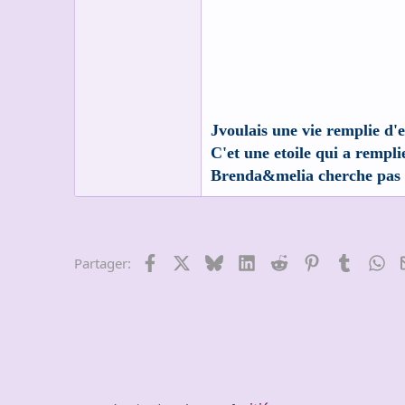
s
c
u
s
s
i
o
n
Jvoulais une vie remplie d'e
C'et une etoile qui a rempli
Brenda&melia cherche pas 
Facebook
X
Bluesky
LinkedIn
Reddit
Pinterest
Tumblr
Wh
Partager: