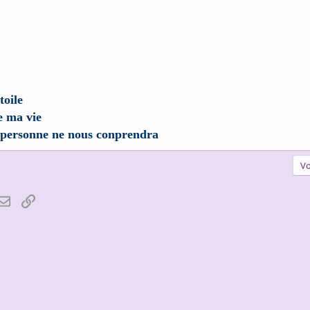
toile
e ma vie
personne ne nous conprendra
Vo
atsApp
Email
Lien