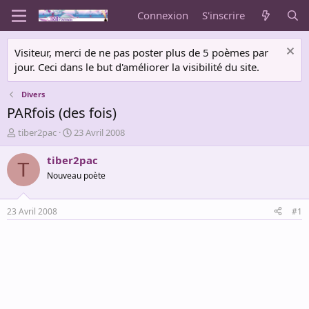
Connexion
S'inscrire
Visiteur, merci de ne pas poster plus de 5 poèmes par
jour. Ceci dans le but d'améliorer la visibilité du site.
Divers
PARfois (des fois)
A
D
tiber2pac
23 Avril 2008
u
a
t
t
tiber2pac
T
e
e
Nouveau poète
u
d
r
e
d
d
23 Avril 2008
#1
e
é
l
b
a
u
d
t
i
s
c
u