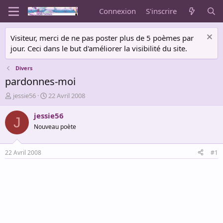
Connexion
S'inscrire
Visiteur, merci de ne pas poster plus de 5 poèmes par
jour. Ceci dans le but d'améliorer la visibilité du site.
Divers
pardonnes-moi
A
D
jessie56
22 Avril 2008
u
a
t
t
jessie56
J
e
e
Nouveau poète
u
d
r
e
d
d
22 Avril 2008
#1
e
é
l
b
a
u
d
t
i
s
c
u