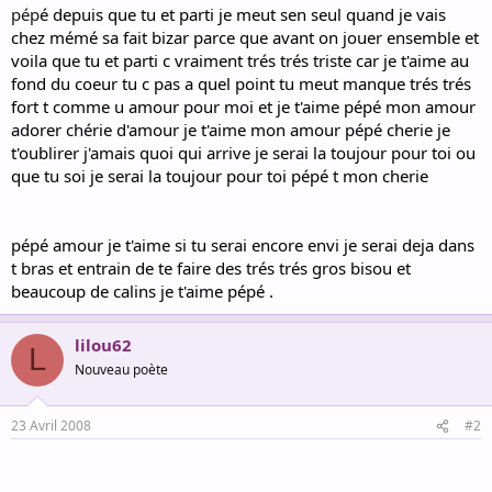
pép
é depuis que tu et parti je meut sen seul quand je vais
chez mémé sa fait bizar parce que avant on jouer ensemble et
voila que tu et parti c vraiment trés trés triste car je t'aime au
fond du coeur tu c pas a quel point tu meut manque trés trés
fort t comme u amour pour moi et je t'aime pépé mon amour
adorer chérie d'amour je t'aime mon amour pépé cherie je
t'oublirer j'amais quoi qui arrive je serai la toujour pour toi ou
que tu soi je serai la toujour pour toi pépé t mon cherie
pépé amour je t'aime si tu serai encore envi je serai deja dans
t bras et entrain de te faire des trés trés gros bisou et
beaucoup de calins je t'aime pépé .
lilou62
L
Nouveau poète
23 Avril 2008
#2