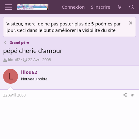
Connexion
S'inscrire
Visiteur, merci de ne pas poster plus de 5 poèmes par
jour. Ceci dans le but d'améliorer la visibilité du site.
Grand père
pépé cherie d'amour
A
D
lilou62
22 Avril 2008
u
a
t
t
lilou62
L
e
e
Nouveau poète
u
d
r
e
d
d
22 Avril 2008
#1
e
é
l
b
a
u
d
t
i
s
c
u