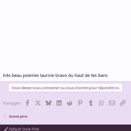
trés beau poemes laurine bravo du haut de tes 8ans
Vous devez vous connecter ou vous inscrire pour répondre ici.
Facebook
X
Bluesky
LinkedIn
Reddit
Pinterest
Tumblr
WhatsApp
Email
Li
Partager:
Grand père
Default Style Pink