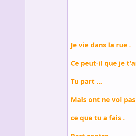
s
c
u
s
s
i
o
n
Je vie dans la rue .
Ce peut-il que je t'
Tu part ...
Mais ont ne voi pas
ce que tu a fais .
Part contre