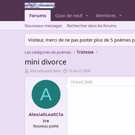
Forums
Quoi de neuf
Membres
Nouveaux messages
Rechercher dans les forums
Visiteur, merci de ne pas poster plus de 5 poèmes par 
Les catégories de poèmes
Tristesse
mini divorce
A
D
Alexia0Lea0Claire
19 Avril 2008
u
a
t
t
19 Avril 2008
e
e
A
u
d
r
e
d
d
e
é
Alexia0Lea0Cla
l
b
a
u
ire
d
t
Nouveau poète
i