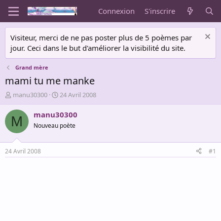
Connexion
S'inscrire
Visiteur, merci de ne pas poster plus de 5 poèmes par
jour. Ceci dans le but d'améliorer la visibilité du site.
Grand mère
mami tu me manke
A
D
manu30300
24 Avril 2008
u
a
t
t
manu30300
M
e
e
Nouveau poète
u
d
r
e
d
d
24 Avril 2008
#1
e
é
l
b
a
u
d
t
i
s
c
u