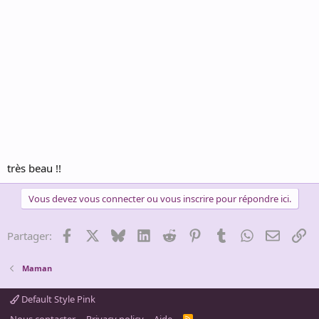
très beau !!
Vous devez vous connecter ou vous inscrire pour répondre ici.
Facebook
X
Bluesky
LinkedIn
Reddit
Pinterest
Tumblr
WhatsApp
Email
Li
Partager:
Maman
Default Style Pink
R