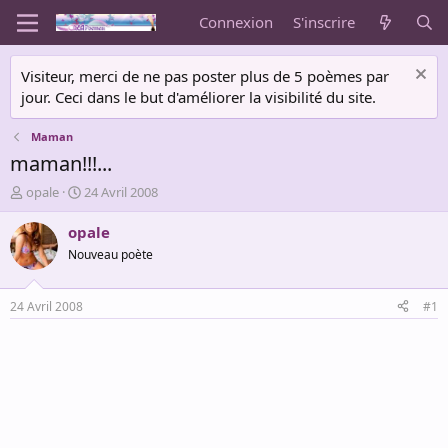
Connexion
S'inscrire
Visiteur, merci de ne pas poster plus de 5 poèmes par
jour. Ceci dans le but d'améliorer la visibilité du site.
Maman
maman!!!...
A
D
opale
24 Avril 2008
u
a
t
t
opale
e
e
Nouveau poète
u
d
r
e
d
d
24 Avril 2008
#1
e
é
l
b
a
u
d
t
i
s
c
u