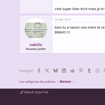
c'est super bien écrit mais je l
10 Mai 2013
bien tu a raison une mere et c
BRAVO !!!
nabilla
Nouveau poète
Facebook
X
Bluesky
LinkedIn
Reddit
Pinterest
Tumblr
Wh
Partager:
Les catégories de poèmes
Maman
Default Style Pink