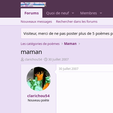
Forums
Quoi de neuf
Membres
Nouveaux messages
Rechercher dans les forums
Visiteur, merci de ne pas poster plus de 5 poèmes par 
Les catégories de poèmes
Maman
maman
A
D
clarichou54
30 Juillet 2007
u
a
t
t
30 Juillet 2007
e
e
u
d
r
e
d
d
e
é
clarichou54
l
b
a
u
Nouveau poète
d
t
i