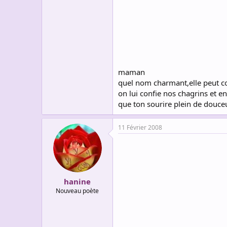
s
c
u
s
s
i
o
n
maman
quel nom charmant,elle peut 
on lui confie nos chagrins et en
que ton sourire plein de douce
11 Février 2008
hanine
Nouveau poète