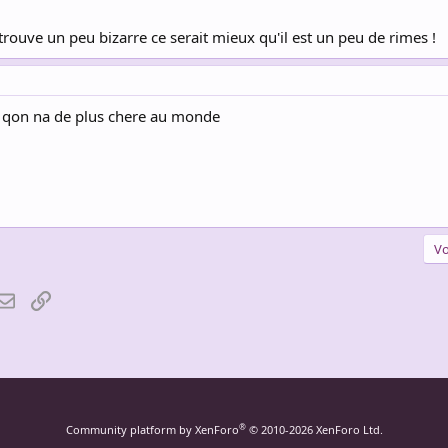
e trouve un peu bizarre ce serait mieux qu'il est un peu de rimes !
e qon na de plus chere au monde
Vo
atsApp
Email
Lien
®
Community platform by XenForo
© 2010-2026 XenForo Ltd.