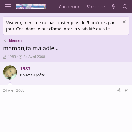
Connexion
S'inscrire
Visiteur, merci de ne pas poster plus de 5 poèmes par
jour. Ceci dans le but d'améliorer la visibilité du site.
Maman
maman,ta maladie...
A
D
1983
24 Avril 2008
u
a
t
t
1983
e
e
Nouveau poète
u
d
r
e
d
d
24 Avril 2008
#1
e
é
l
b
a
u
d
t
i
s
c
u