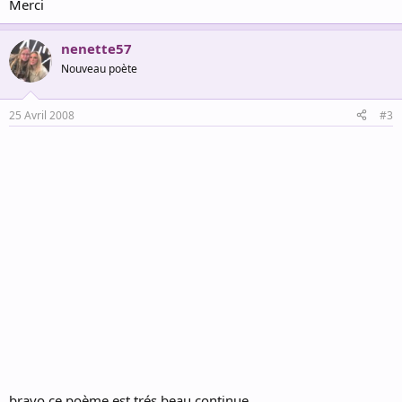
Merci
nenette57
Nouveau poète
25 Avril 2008
#3
bravo ce poème est trés beau continue