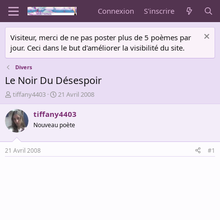
Connexion
S'inscrire
Visiteur, merci de ne pas poster plus de 5 poèmes par
jour. Ceci dans le but d'améliorer la visibilité du site.
Divers
Le Noir Du Désespoir
A
D
tiffany4403
21 Avril 2008
u
a
t
t
tiffany4403
e
e
Nouveau poète
u
d
r
e
d
d
21 Avril 2008
#1
e
é
l
b
a
u
d
t
i
s
c
u