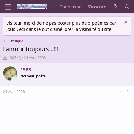
Connexion
S'inscrire
Visiteur, merci de ne pas poster plus de 5 poèmes par
jour. Ceci dans le but d'améliorer la visibilité du site.
Erotique
l'amour toujours...!!!
A
D
1983
24 Avril 2008
u
a
t
t
1983
e
e
Nouveau poète
u
d
r
e
d
d
24 Avril 2008
#1
e
é
l
b
a
u
d
t
i
s
c
u