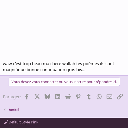
waw c'est trop beau ma chére wallah tes poémes ils sont
magnifique bonne continuation gros bis...
Vous devez vous connecter ou vous inscrire pour répondre ici.
Facebook
X
Bluesky
LinkedIn
Reddit
Pinterest
Tumblr
WhatsApp
Email
Li
Partager:
Amitié
Default Style Pink