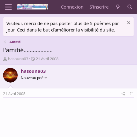
Connexion
S'inscrire
Visiteur, merci de ne pas poster plus de 5 poèmes par
jour. Ceci dans le but d'améliorer la visibilité du site.
Amitié
l'amitié...................
A
D
hasouna03
21 Avril 2008
u
a
t
t
hasouna03
e
e
Nouveau poète
u
d
r
e
d
d
21 Avril 2008
#1
e
é
l
b
a
u
d
t
i
s
c
u