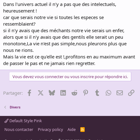
Dans l'univers actuel il n'y a pas que des intelectuels,
heureusement !
car que serais notre vie si toutes les especes se
ressemblaient?
si il n'y avais que des méchants notre vie serais un enfer,
alors que si il n'y avais que des gentils elle serait un peu
monotone,La vie n'est pas simple,nous pleurons plus que
nous ne rions.
Mais la vie est ce qu'elle est !,profitons en au maximum avant
de passer le pas et ne jamais rien regretter.
Vous devez vous connecter ou vous inscrire pour répondre ici.
Facebook
X
Bluesky
LinkedIn
Reddit
Pinterest
Tumblr
WhatsApp
Email
Li
Partager:
Divers
Default Style Pink
Nous contacter
Privacy policy
Aide
R
S
S
®