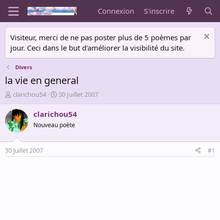
Connexion
S'inscrire
Visiteur, merci de ne pas poster plus de 5 poèmes par
jour. Ceci dans le but d'améliorer la visibilité du site.
Divers
la vie en general
A
D
clarichou54
30 Juillet 2007
u
a
t
t
clarichou54
e
e
Nouveau poète
u
d
r
e
d
d
30 Juillet 2007
#1
e
é
l
b
a
u
d
t
i
s
c
u