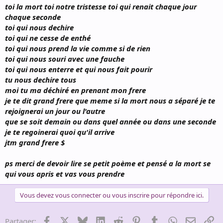
toi la mort toi notre tristesse toi qui renait chaque jour
chaque seconde
toi qui nous dechire
toi qui ne cesse de enthé
toi qui nous prend la vie comme si de rien
toi qui nous souri avec une fauche
toi qui nous enterre et qui nous fait pourir
tu nous dechire tous
moi tu ma déchiré en prenant mon frere
je te dit grand frere que meme si la mort nous a séparé je te
rejoignerai un jour ou l'autre
que se soit demain ou dans quel année ou dans une seconde
je te regoinerai quoi qu'il arrive
jtm grand frere $
ps merci de devoir lire se petit poème et pensé a la mort se
qui vous apris et vas vous prendre
Vous devez vous connecter ou vous inscrire pour répondre ici.
Facebook
X
Bluesky
LinkedIn
Reddit
Pinterest
Tumblr
WhatsApp
Email
Li
Partager: