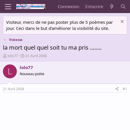
Connexion
S'inscrire
Visiteur, merci de ne pas poster plus de 5 poèmes par
jour. Ceci dans le but d'améliorer la visibilité du site.
Tristesse
la mort quel quel soit tu ma pris ........
A
D
lolo77
21 Avril 2008
u
a
t
t
lolo77
L
e
e
Nouveau poète
u
d
r
e
d
d
21 Avril 2008
#1
e
é
l
b
a
u
d
t
i
s
c
u