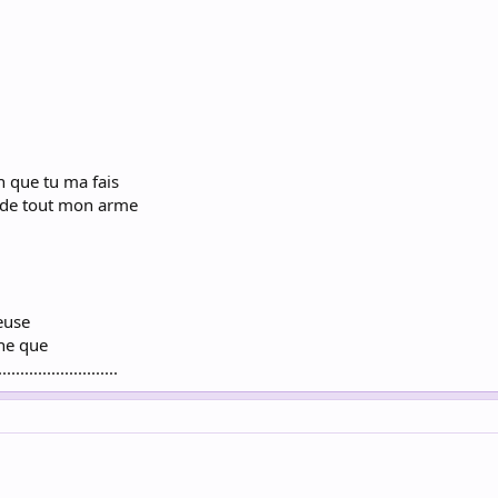
n que tu ma fais
t de tout mon arme
ieuse
che que
....................