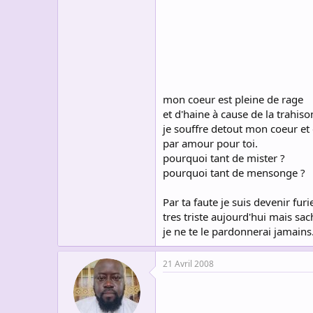
s
c
u
s
s
i
o
n
mon coeur est pleine de rage
et d'haine à cause de la trahiso
je souffre detout mon coeur e
par amour pour toi.
pourquoi tant de mister ?
pourquoi tant de mensonge ?
Par ta faute je suis devenir fur
tres triste aujourd'hui mais sa
je ne te le pardonnerai jamains.......
21 Avril 2008