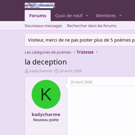
Forums
Quoi de neuf
Membres
Nouveaux messages
Rechercher dans les forums
Visiteur, merci de ne pas poster plus de 5 poèmes par 
Les catégories de poèmes
Tristesse
la deception
A
D
kadycharme
20 Avril 2008
u
a
t
t
20 Avril 2008
e
e
K
u
d
r
e
d
d
e
é
kadycharme
l
b
a
u
Nouveau poète
d
t
i