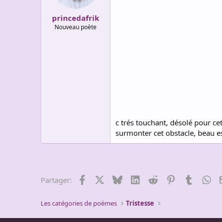
princedafrik
Nouveau poète
c trés touchant, désolé pour ce
surmonter cet obstacle, beau est
Facebook
X
Bluesky
LinkedIn
Reddit
Pinterest
Tumblr
Wh
Partager:
Les catégories de poèmes
Tristesse