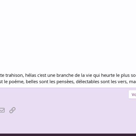
tte trahison, hélas c'est une branche de la vie qui heurte le plus 
 le poéme, belles sont les pensèes, délectables sont les vers, mag
Vo
atsApp
Email
Lien