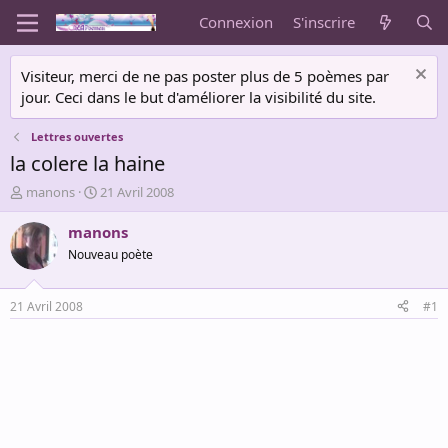
Connexion
S'inscrire
Visiteur, merci de ne pas poster plus de 5 poèmes par
jour. Ceci dans le but d'améliorer la visibilité du site.
Lettres ouvertes
la colere la haine
A
D
manons
21 Avril 2008
u
a
t
t
manons
e
e
Nouveau poète
u
d
r
e
d
d
21 Avril 2008
#1
e
é
l
b
a
u
d
t
i
s
c
u