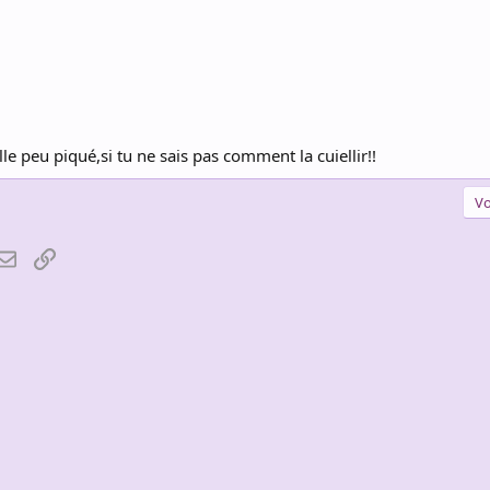
 peu piqué,si tu ne sais pas comment la cuiellir!!
Vo
atsApp
Email
Lien