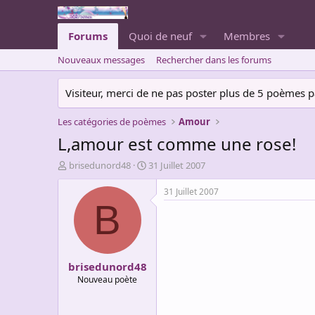
Forums
Quoi de neuf
Membres
Nouveaux messages
Rechercher dans les forums
Visiteur, merci de ne pas poster plus de 5 poèmes par 
Les catégories de poèmes
Amour
L,amour est comme une rose!
A
D
brisedunord48
31 Juillet 2007
u
a
t
t
31 Juillet 2007
e
e
B
u
d
r
e
d
d
e
é
brisedunord48
l
b
a
u
Nouveau poète
d
t
i